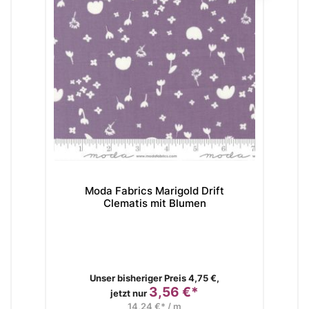
Moda Fabrics Marigold Drift
Clematis mit Blumen
Verkaufspreis
Unser bisheriger Preis 4,75 €,
3,56 €*
Preis
jetzt nur
14,24 €* / m