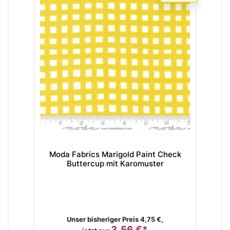
Moda Fabrics Marigold Paint Check
Buttercup mit Karomuster
Verkaufspreis
Unser bisheriger Preis 4,75 €,
3,56 €*
Preis