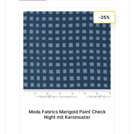
-25%
Moda Fabrics Marigold Paint Check
Ti
Night mit Karomuster