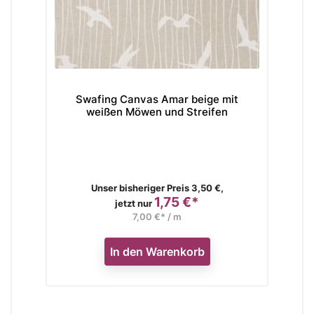
Swafing Canvas Amar beige mit
Swa
weißen Möwen und Streifen
Verkaufspreis
Unser bisheriger Preis 3,50 €,
1,75 €*
Preis
jetzt nur
7,00 €* / m
In den Warenkorb