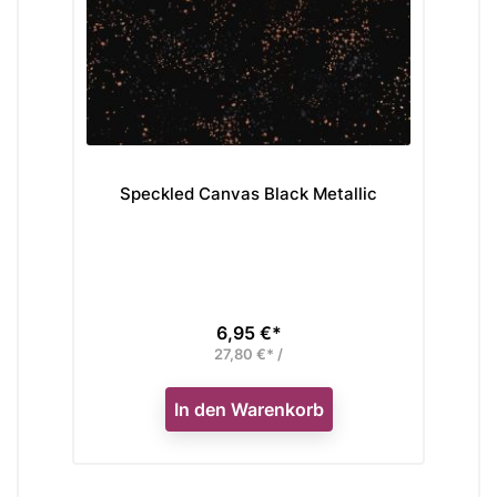
Speckled Canvas Black Metallic
Re
6,95 €*
Preis
27,80 €* /
In den Warenkorb