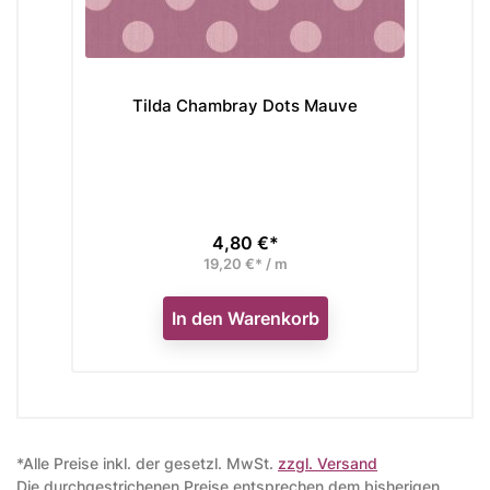
Tilda Chambray Dots Mauve
4,80 €*
Preis
19,20 €* / m
In den Warenkorb
*Alle Preise inkl. der gesetzl. MwSt.
zzgl. Versand
Die durchgestrichenen Preise entsprechen dem bisherigen