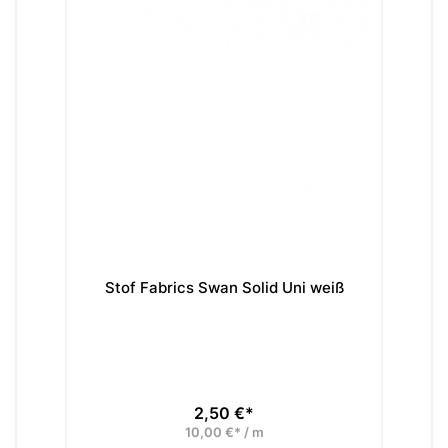
Stof Fabrics Swan Solid Uni weiß
2,50 €*
Preis
10,00 €* / m