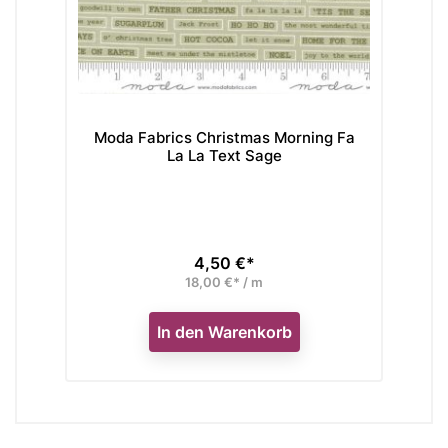
Moda Fabrics Christmas Morning Fa
M
La La Text Sage
4,50 €*
Preis
18,00 €* / m
In den Warenkorb