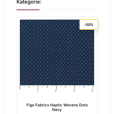
Kategorie:
-50%
Figo Fabrics Haptic Wovens Dots
F
Navy