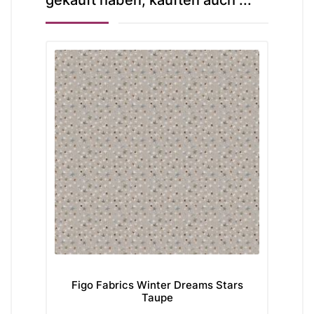
gekauft haben, kauften auch ...
Figo Fabrics Winter Dreams Stars
Fi
Taupe