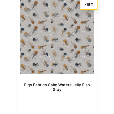
-15%
Figo Fabrics Calm Waters Jelly Fish
Fi
Gray