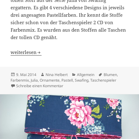
tollen Stoff aus der Serie Julia von Swafing
ergattern. Es gibt 4 verschiedene Designs in jeweils
drei angesagten Pastellfarben. Ihr kennt die Stoffe
sicher schon von der Taschenspieler 2 CD von
Farbenmix. Es wurden aus den Stoffen alle Taschen
der tollen CD genäht.
Shop-News: Julia von Swafing
weiterlesen
Veröffentlicht
Autor
Kategorien
Schlagwörter
9. Mai 2014
Nina Helbert
Allgemein
Blumen
,
am
Farbenmix
,
Julia
,
Ornamente
,
Pastell
,
Swafing
,
Taschenspieler
zu Shop-News: Julia von Swafing
Schreibe einen Kommentar