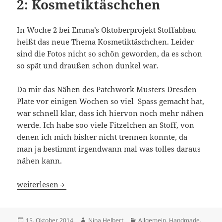
2: Kosmetiktäschchen
In Woche 2 bei Emma’s Oktoberprojekt Stoffabbau
heißt das neue Thema Kosmetiktäschchen. Leider
sind die Fotos nicht so schön geworden, da es schon
so spät und draußen schon dunkel war.
Da mir das Nähen des Patchwork Musters Dresden
Plate vor einigen Wochen so viel Spass gemacht hat,
war schnell klar, dass ich hiervon noch mehr nähen
werde. Ich habe soo viele Fitzelchen an Stoff, von
denen ich mich bisher nicht trennen konnte, da
man ja bestimmt irgendwann mal was tolles daraus
nähen kann.
Oktoberprojekt Stoffabbau 2: Kosmetiktäschchen
weiterlesen
Veröffentlicht
Autor
Kategorien
15. Oktober 2014
Nina Helbert
Allgemein
,
Handmade
,