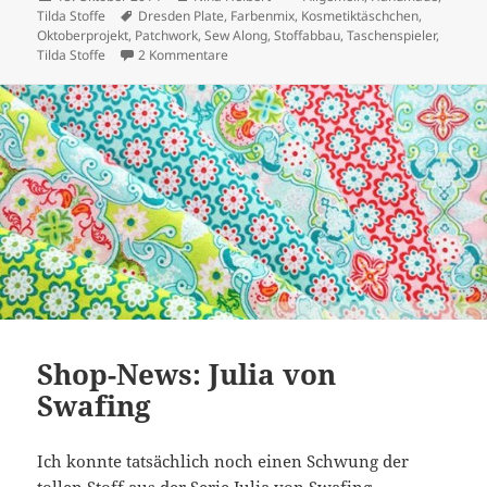
am
Schlagwörter
Tilda Stoffe
Dresden Plate
,
Farbenmix
,
Kosmetiktäschchen
,
Oktoberprojekt
,
Patchwork
,
Sew Along
,
Stoffabbau
,
Taschenspieler
,
zu Oktoberprojekt Stoffabbau 2: Kosmetik
Tilda Stoffe
2 Kommentare
Shop-News: Julia von
Swafing
Ich konnte tatsächlich noch einen Schwung der