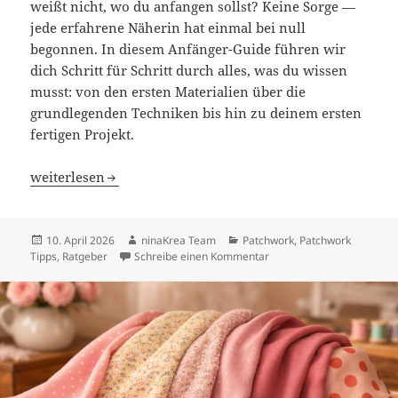
weißt nicht, wo du anfangen sollst? Keine Sorge —
jede erfahrene Näherin hat einmal bei null
begonnen. In diesem Anfänger-Guide führen wir
dich Schritt für Schritt durch alles, was du wissen
musst: von den ersten Materialien über die
grundlegenden Techniken bis hin zu deinem ersten
fertigen Projekt.
Patchwork für Anfänger: Der ultimative Einstieg ins Quil
weiterlesen
Veröffentlicht
Autor
Kategorien
10. April 2026
ninaKrea Team
Patchwork
,
Patchwork
am
zu Patchwork für Anfänger:
Tipps
,
Ratgeber
Schreibe einen Kommentar