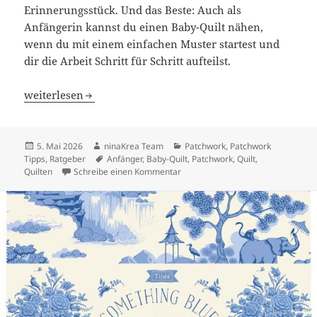
Erinnerungsstück. Und das Beste: Auch als
Anfängerin kannst du einen Baby-Quilt nähen,
wenn du mit einem einfachen Muster startest und
dir die Arbeit Schritt für Schritt aufteilst.
Baby-Quilt nähen: Einfache Anleitung für Anfänger
weiterlesen
Veröffentlicht
Autor
Kategorien
5. Mai 2026
ninaKrea Team
Patchwork
,
Patchwork
am
Schlagwörter
Tipps
,
Ratgeber
Anfänger
,
Baby-Quilt
,
Patchwork
,
Quilt
,
zu Baby-Quilt nähen: Einfache Anl
Quilten
Schreibe einen Kommentar