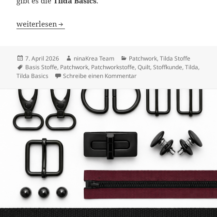
gibt es die
Tilda Basics
.
Tilda Basics: Der perfekte Begleiter für jede Tilda Kollekt
weiterlesen
Veröffentlicht
Autor
Kategorien
7. April 2026
ninaKrea Team
Patchwork
,
Tilda Stoffe
am
Schlagwörter
Basis Stoffe
,
Patchwork
,
Patchworkstoffe
,
Quilt
,
Stoffkunde
,
Tilda
,
zu Tilda Basics: Der perfekte B
Tilda Basics
Schreibe einen Kommentar