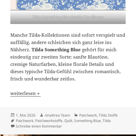
Tilda Something Blue Isolde Cornflower
Manche Tilda-Kollektionen sind sofort verspielt und
auffällig, andere schleichen sich ganz leise ins
Nähherz.
Tilda Something Blue
gehört für mich
eindeutig zur zweiten Sorte: sanfte Blautöne,
cremige Naturfarben, kleine florale Details und
dieses typische Tilda-Gefühl zwischen romantisch,
frisch und wunderbar zeitlos.
Tilda Something Blue: blaue Tilda-Stoffe für Patchwork, 
weiterlesen
Veröffentlicht
Autor
Kategorien
1. Mai 2026
ninaKrea Team
Patchwork
,
Tilda Stoffe
am
Schlagwörter
Patchwork
,
Patchworkstoffe
,
Quilt
,
Something Blue
,
Tilda
zu Tilda Something Blue: blaue Tilda-Stoffe
Schreibe einen Kommentar