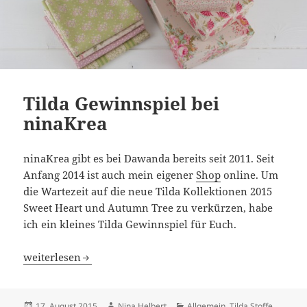
Tilda Gewinnspiel bei
ninaKrea
ninaKrea gibt es bei Dawanda bereits seit 2011. Seit
Anfang 2014 ist auch mein eigener
Shop
online. Um
die Wartezeit auf die neue Tilda Kollektionen 2015
Sweet Heart und Autumn Tree zu verkürzen, habe
ich ein kleines Tilda Gewinnspiel für Euch.
Tilda Gewinnspiel bei ninaKrea
weiterlesen
Veröffentlicht
Autor
Kategorien
17. August 2015
Nina Helbert
Allgemein
,
Tilda Stoffe