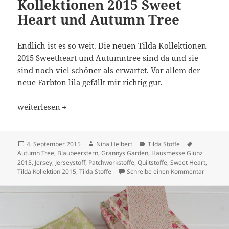
Kollektionen 2015 Sweet
Heart und Autumn Tree
Endlich ist es so weit. Die neuen Tilda Kollektionen
2015
Sweetheart und Autumntree
sind da und sie
sind noch viel schöner als erwartet. Vor allem der
neue Farbton lila gefällt mir richtig gut.
Endlich da! Tilda Kollektionen 2015 Sweet Heart und Au
weiterlesen
Veröffentlicht
Autor
Kategorien
Schlagwört
4. September 2015
Nina Helbert
Tilda Stoffe
am
Autumn Tree
,
Blaubeerstern
,
Grannys Garden
,
Hausmesse Glünz
2015
,
Jersey
,
Jerseystoff
,
Patchworkstoffe
,
Quiltstoffe
,
Sweet Heart
,
zu Endli
Tilda Kollektion 2015
,
Tilda Stoffe
Schreibe einen Kommentar